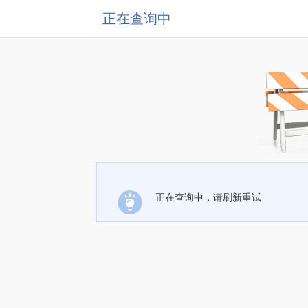
正在查询中
正在查询中，请刷新重试