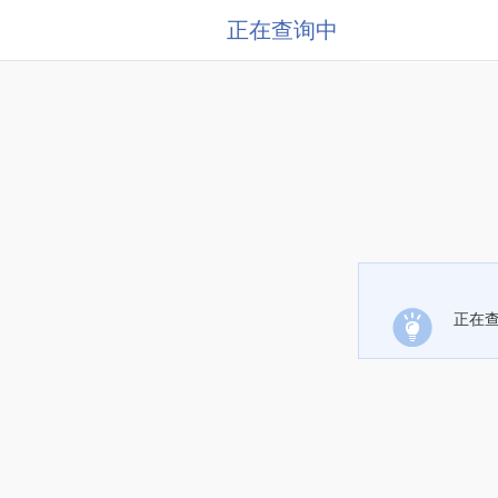
正在查询中
正在