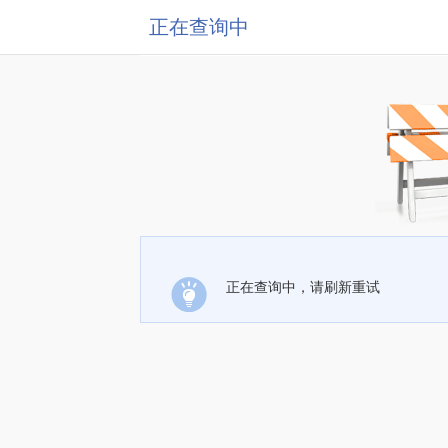
正在查询中
正在查询中，请刷新重试