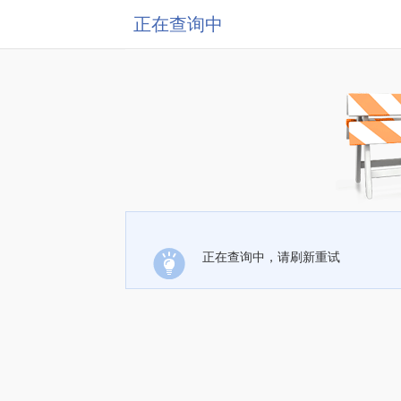
正在查询中
正在查询中，请刷新重试